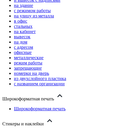
и вывесок с надписями
на здание
с режимом работы
на улицу из металла
в офис
стальных
на кабинет
вывесок
на дом
с адресом
офисные
металлические
режим работы
запрещающие
номерки на дверь
из двухслойного пластика
с названием организации
Широкоформатная печать
Широкоформатная печать
Стикеры и наклейки