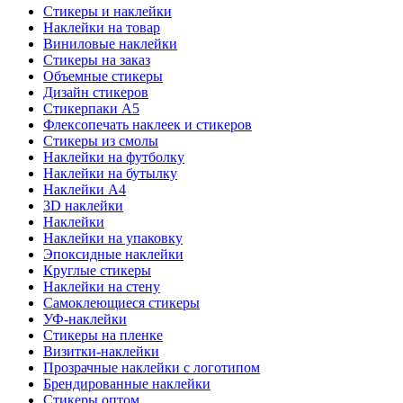
Стикеры и наклейки
Наклейки на товар
Виниловые наклейки
Стикеры на заказ
Объемные стикеры
Дизайн стикеров
Стикерпаки А5
Флексопечать наклеек и стикеров
Стикеры из смолы
Наклейки на футболку
Наклейки на бутылку
Наклейки А4
3D наклейки
Наклейки
Наклейки на упаковку
Эпоксидные наклейки
Круглые стикеры
Наклейки на стену
Самоклеющиеся стикеры
УФ-наклейки
Стикеры на пленке
Визитки-наклейки
Прозрачные наклейки с логотипом
Брендированные наклейки
Стикеры оптом