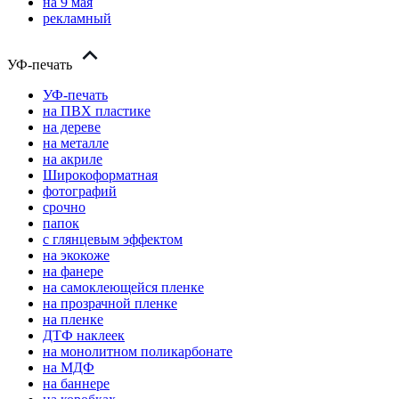
на 9 мая
рекламный
УФ-печать
УФ-печать
на ПВХ пластике
на дереве
на металле
на акриле
Широкоформатная
фотографий
срочно
папок
с глянцевым эффектом
на экокоже
на фанере
на самоклеющейся пленке
на прозрачной пленке
на пленке
ДТФ наклеек
на монолитном поликарбонате
на МДФ
на баннере