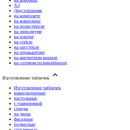
на коробках
А3
Двусторонняя
на композите
на ковролине
на полистероле
на линолиуме
на плитке
на стекле
на оргстекле
на пенакартоне
на магнитном виниле
на сотовом поликорбонате
Изготовление табличек
Изготовление табличек
навигационные
настольные
с гравировкой
стенды
на дверь
фасадные
подвесные
стеклянные