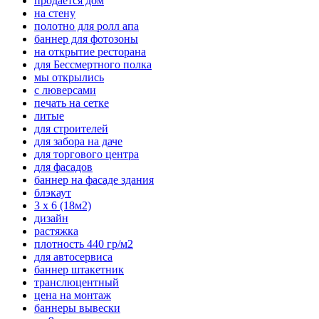
продается дом
на стену
полотно для ролл апа
баннер для фотозоны
на открытие ресторана
для Бессмертного полка
мы открылись
с люверсами
печать на сетке
литые
для строителей
для забора на даче
для торгового центра
для фасадов
баннер на фасаде здания
блэкаут
3 х 6 (18м2)
дизайн
растяжка
плотность 440 гр/м2
для автосервиса
баннер штакетник
транслюцентный
цена на монтаж
баннеры вывески