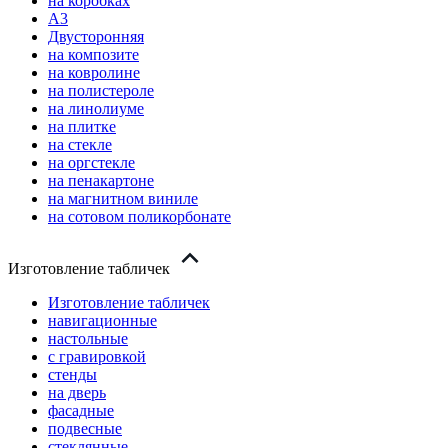
на коробках
А3
Двусторонняя
на композите
на ковролине
на полистероле
на линолиуме
на плитке
на стекле
на оргстекле
на пенакартоне
на магнитном виниле
на сотовом поликорбонате
Изготовление табличек
Изготовление табличек
навигационные
настольные
с гравировкой
стенды
на дверь
фасадные
подвесные
стеклянные