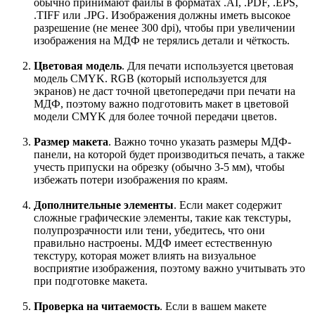
обычно принимают файлы в форматах .AI, .PDF, .EPS,
.TIFF или .JPG. Изображения должны иметь высокое
разрешение (не менее 300 dpi), чтобы при увеличении
изображения на МДФ не терялись детали и чёткость.
Цветовая модель
. Для печати используется цветовая
модель CMYK. RGB (который используется для
экранов) не даст точной цветопередачи при печати на
МДФ, поэтому важно подготовить макет в цветовой
модели CMYK для более точной передачи цветов.
Размер макета
. Важно точно указать размеры МДФ-
панели, на которой будет производиться печать, а также
учесть припуски на обрезку (обычно 3-5 мм), чтобы
избежать потери изображения по краям.
Дополнительные элементы
. Если макет содержит
сложные графические элементы, такие как текстуры,
полупрозрачности или тени, убедитесь, что они
правильно настроены. МДФ имеет естественную
текстуру, которая может влиять на визуальное
восприятие изображения, поэтому важно учитывать это
при подготовке макета.
Проверка на читаемость
. Если в вашем макете