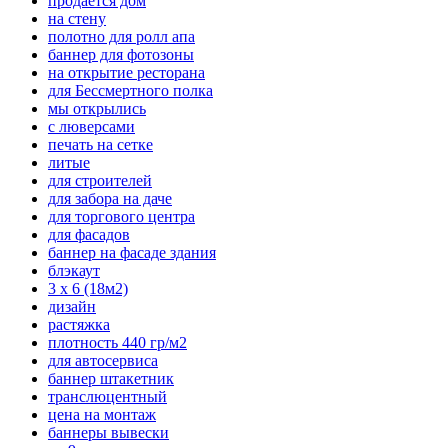
продается дом
на стену
полотно для ролл апа
баннер для фотозоны
на открытие ресторана
для Бессмертного полка
мы открылись
с люверсами
печать на сетке
литые
для строителей
для забора на даче
для торгового центра
для фасадов
баннер на фасаде здания
блэкаут
3 х 6 (18м2)
дизайн
растяжка
плотность 440 гр/м2
для автосервиса
баннер штакетник
транслюцентный
цена на монтаж
баннеры вывески