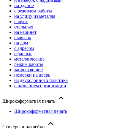
и вывесок с надписями
на здание
с режимом работы
на улицу из металла
в офис
стальных
на кабинет
вывесок
на дом
с адресом
офисные
металлические
режим работы
запрещающие
номерки на дверь
из двухслойного пластика
с названием организации
Широкоформатная печать
Широкоформатная печать
Стикеры и наклейки