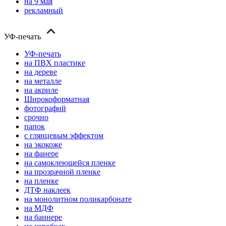
на 9 мая
рекламный
УФ-печать
УФ-печать
на ПВХ пластике
на дереве
на металле
на акриле
Широкоформатная
фотографий
срочно
папок
с глянцевым эффектом
на экокоже
на фанере
на самоклеющейся пленке
на прозрачной пленке
на пленке
ДТФ наклеек
на монолитном поликарбонате
на МДФ
на баннере