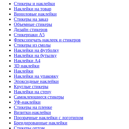
Стикеры и наклейки
Наклейки на товар
Виниловые наклейки
Стикеры на заказ
Объемные стикеры
Дизайн стикеров
Стикерпаки А5
Флексопечать наклеек и стикеров
Стикеры из смолы
Наклейки на футболку
Наклейки на бутылку
Наклейки А4
3D наклейки
Наклейки
Наклейки на упаковку
Эпоксидные наклейки
Круглые стикеры
Наклейки на стену
Самоклеющиеся стикеры
УФ-наклейки
Стикеры на пленке
Визитки-наклейки
Прозрачные наклейки с логотипом
Брендированные наклейки
Стикеры оптом