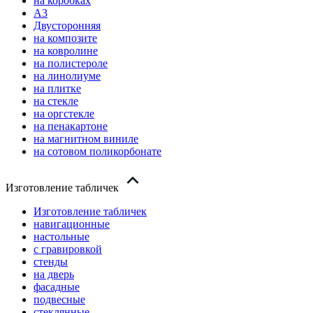
на коробках
А3
Двусторонняя
на композите
на ковролине
на полистероле
на линолиуме
на плитке
на стекле
на оргстекле
на пенакартоне
на магнитном виниле
на сотовом поликорбонате
Изготовление табличек
Изготовление табличек
навигационные
настольные
с гравировкой
стенды
на дверь
фасадные
подвесные
стеклянные