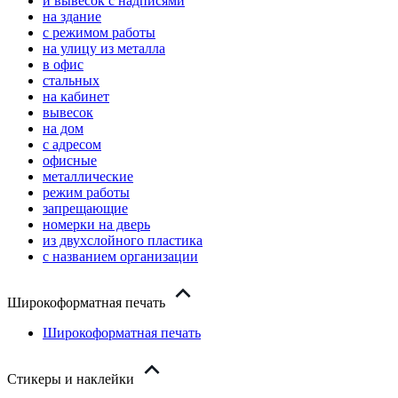
и вывесок с надписями
на здание
с режимом работы
на улицу из металла
в офис
стальных
на кабинет
вывесок
на дом
с адресом
офисные
металлические
режим работы
запрещающие
номерки на дверь
из двухслойного пластика
с названием организации
Широкоформатная печать
Широкоформатная печать
Стикеры и наклейки