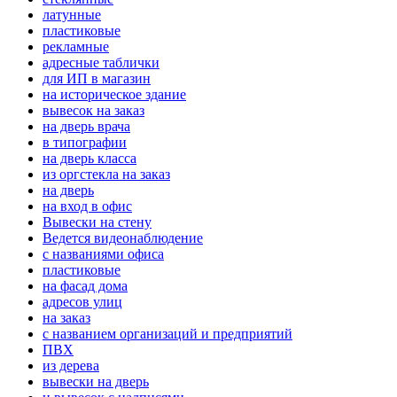
латунные
пластиковые
рекламные
адресные таблички
для ИП в магазин
на историческое здание
вывесок на заказ
на дверь врача
в типографии
на дверь класса
из оргстекла на заказ
на дверь
на вход в офис
Вывески на стену
Ведется видеонаблюдение
с названиями офиса
пластиковые
на фасад дома
адресов улиц
на заказ
с названием организаций и предприятий
ПВХ
из дерева
вывески на дверь