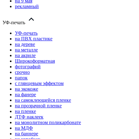
на 9 мая
рекламный
УФ-печать
УФ-печать
на ПВХ пластике
на дереве
на металле
на акриле
Широкоформатная
фотографий
срочно
папок
с глянцевым эффектом
на экокоже
на фанере
на самоклеющейся пленке
на прозрачной пленке
на пленке
ДТФ наклеек
на монолитном поликарбонате
на МДФ
на баннере