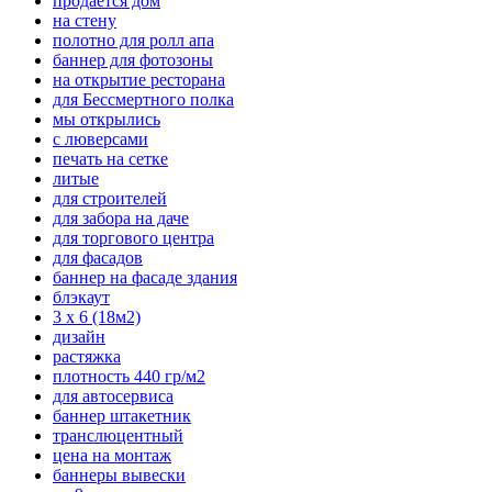
продается дом
на стену
полотно для ролл апа
баннер для фотозоны
на открытие ресторана
для Бессмертного полка
мы открылись
с люверсами
печать на сетке
литые
для строителей
для забора на даче
для торгового центра
для фасадов
баннер на фасаде здания
блэкаут
3 х 6 (18м2)
дизайн
растяжка
плотность 440 гр/м2
для автосервиса
баннер штакетник
транслюцентный
цена на монтаж
баннеры вывески