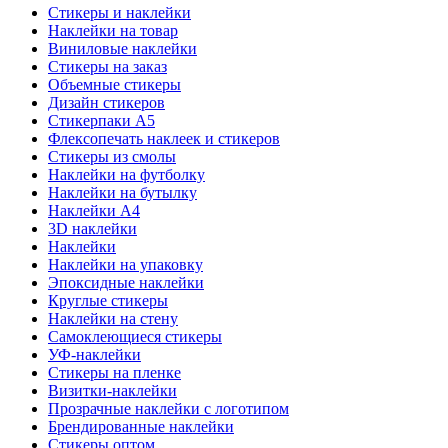
Стикеры и наклейки
Наклейки на товар
Виниловые наклейки
Стикеры на заказ
Объемные стикеры
Дизайн стикеров
Стикерпаки А5
Флексопечать наклеек и стикеров
Стикеры из смолы
Наклейки на футболку
Наклейки на бутылку
Наклейки А4
3D наклейки
Наклейки
Наклейки на упаковку
Эпоксидные наклейки
Круглые стикеры
Наклейки на стену
Самоклеющиеся стикеры
УФ-наклейки
Стикеры на пленке
Визитки-наклейки
Прозрачные наклейки с логотипом
Брендированные наклейки
Стикеры оптом