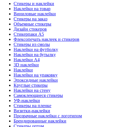
Стикеры и наклейки
Наклейки на товар
Виниловые наклейки
Стикеры на заказ
Объемные стикеры
Дизайн стикеров
Стикерпаки А5
Флексопечать наклеек и стикеров
Стикеры из смолы
Наклейки на футболку
Наклейки на бутылку
Наклейки А4
3D наклейки
Наклейки
Наклейки на упаковку
Эпоксидные наклейки
Круглые стикеры
Наклейки на стену
Самоклеющиеся стикеры
УФ-наклейки
Стикеры на пленке
Визитки-наклейки
Прозрачные наклейки с логотипом
Брендированные наклейки
Стикеры оптом