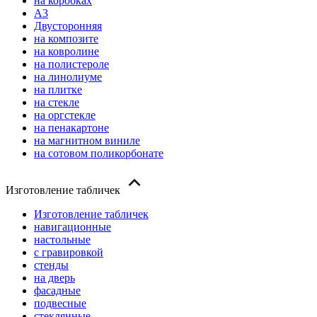
на коробках
А3
Двусторонняя
на композите
на ковролине
на полистероле
на линолиуме
на плитке
на стекле
на оргстекле
на пенакартоне
на магнитном виниле
на сотовом поликорбонате
Изготовление табличек
Изготовление табличек
навигационные
настольные
с гравировкой
стенды
на дверь
фасадные
подвесные
стеклянные