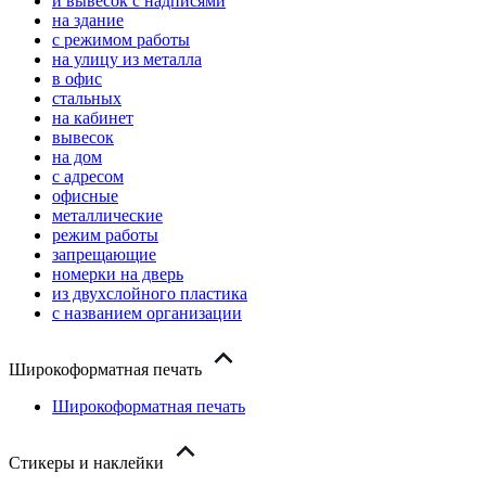
и вывесок с надписями
на здание
с режимом работы
на улицу из металла
в офис
стальных
на кабинет
вывесок
на дом
с адресом
офисные
металлические
режим работы
запрещающие
номерки на дверь
из двухслойного пластика
с названием организации
Широкоформатная печать
Широкоформатная печать
Стикеры и наклейки