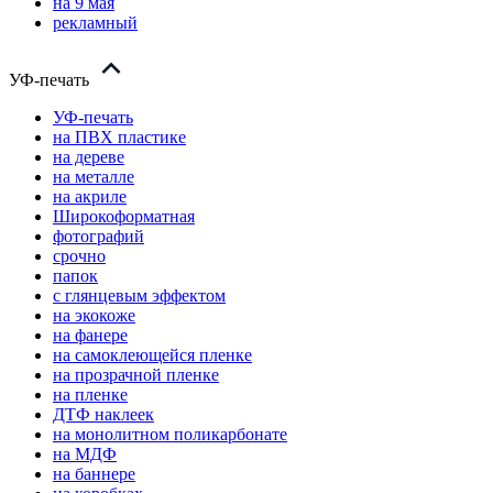
на 9 мая
рекламный
УФ-печать
УФ-печать
на ПВХ пластике
на дереве
на металле
на акриле
Широкоформатная
фотографий
срочно
папок
с глянцевым эффектом
на экокоже
на фанере
на самоклеющейся пленке
на прозрачной пленке
на пленке
ДТФ наклеек
на монолитном поликарбонате
на МДФ
на баннере