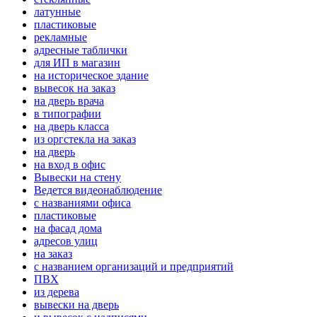
латунные
пластиковые
рекламные
адресные таблички
для ИП в магазин
на историческое здание
вывесок на заказ
на дверь врача
в типографии
на дверь класса
из оргстекла на заказ
на дверь
на вход в офис
Вывески на стену
Ведется видеонаблюдение
с названиями офиса
пластиковые
на фасад дома
адресов улиц
на заказ
с названием организаций и предприятий
ПВХ
из дерева
вывески на дверь