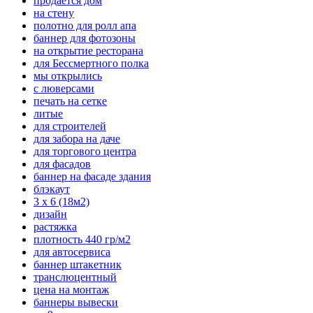
продается дом
на стену
полотно для ролл апа
баннер для фотозоны
на открытие ресторана
для Бессмертного полка
мы открылись
с люверсами
печать на сетке
литые
для строителей
для забора на даче
для торгового центра
для фасадов
баннер на фасаде здания
блэкаут
3 х 6 (18м2)
дизайн
растяжка
плотность 440 гр/м2
для автосервиса
баннер штакетник
транслюцентный
цена на монтаж
баннеры вывески