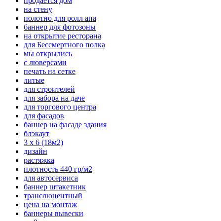
продается дом
на стену
полотно для ролл апа
баннер для фотозоны
на открытие ресторана
для Бессмертного полка
мы открылись
с люверсами
печать на сетке
литые
для строителей
для забора на даче
для торгового центра
для фасадов
баннер на фасаде здания
блэкаут
3 х 6 (18м2)
дизайн
растяжка
плотность 440 гр/м2
для автосервиса
баннер штакетник
транслюцентный
цена на монтаж
баннеры вывески