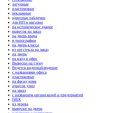
латунные
пластиковые
рекламные
адресные таблички
для ИП в магазин
на историческое здание
вывесок на заказ
на дверь врача
в типографии
на дверь класса
из оргстекла на заказ
на дверь
на вход в офис
Вывески на стену
Ведется видеонаблюдение
с названиями офиса
пластиковые
на фасад дома
адресов улиц
на заказ
с названием организаций и предприятий
ПВХ
из дерева
вывески на дверь