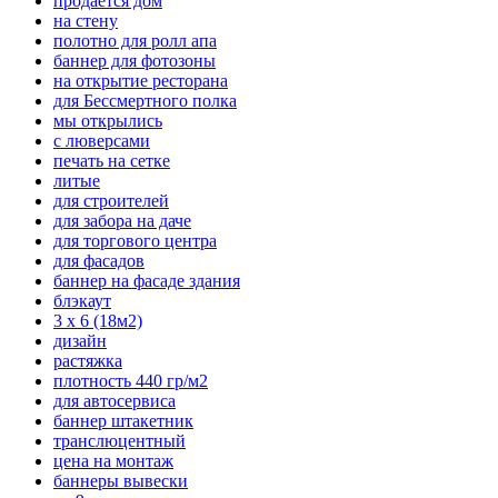
продается дом
на стену
полотно для ролл апа
баннер для фотозоны
на открытие ресторана
для Бессмертного полка
мы открылись
с люверсами
печать на сетке
литые
для строителей
для забора на даче
для торгового центра
для фасадов
баннер на фасаде здания
блэкаут
3 х 6 (18м2)
дизайн
растяжка
плотность 440 гр/м2
для автосервиса
баннер штакетник
транслюцентный
цена на монтаж
баннеры вывески