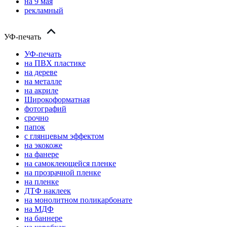
на 9 мая
рекламный
УФ-печать
УФ-печать
на ПВХ пластике
на дереве
на металле
на акриле
Широкоформатная
фотографий
срочно
папок
с глянцевым эффектом
на экокоже
на фанере
на самоклеющейся пленке
на прозрачной пленке
на пленке
ДТФ наклеек
на монолитном поликарбонате
на МДФ
на баннере