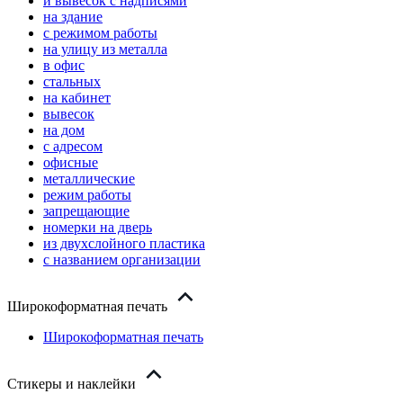
и вывесок с надписями
на здание
с режимом работы
на улицу из металла
в офис
стальных
на кабинет
вывесок
на дом
с адресом
офисные
металлические
режим работы
запрещающие
номерки на дверь
из двухслойного пластика
с названием организации
Широкоформатная печать
Широкоформатная печать
Стикеры и наклейки