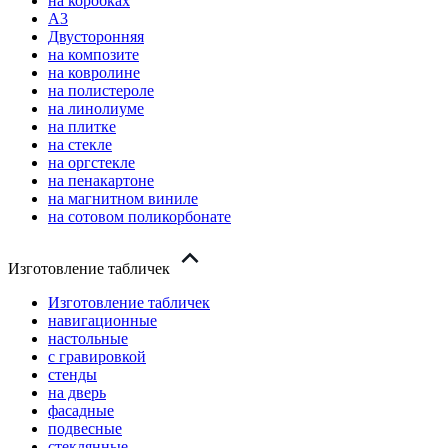
на коробках
А3
Двусторонняя
на композите
на ковролине
на полистероле
на линолиуме
на плитке
на стекле
на оргстекле
на пенакартоне
на магнитном виниле
на сотовом поликорбонате
Изготовление табличек
Изготовление табличек
навигационные
настольные
с гравировкой
стенды
на дверь
фасадные
подвесные
стеклянные