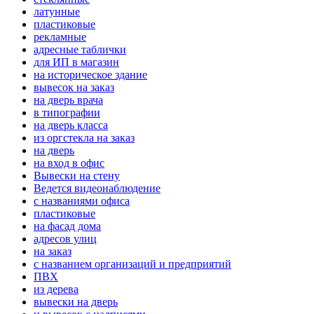
латунные
пластиковые
рекламные
адресные таблички
для ИП в магазин
на историческое здание
вывесок на заказ
на дверь врача
в типографии
на дверь класса
из оргстекла на заказ
на дверь
на вход в офис
Вывески на стену
Ведется видеонаблюдение
с названиями офиса
пластиковые
на фасад дома
адресов улиц
на заказ
с названием организаций и предприятий
ПВХ
из дерева
вывески на дверь