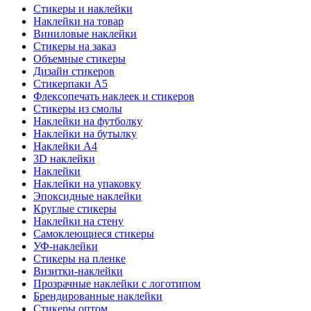
Стикеры и наклейки
Наклейки на товар
Виниловые наклейки
Стикеры на заказ
Объемные стикеры
Дизайн стикеров
Стикерпаки А5
Флексопечать наклеек и стикеров
Стикеры из смолы
Наклейки на футболку
Наклейки на бутылку
Наклейки А4
3D наклейки
Наклейки
Наклейки на упаковку
Эпоксидные наклейки
Круглые стикеры
Наклейки на стену
Самоклеющиеся стикеры
УФ-наклейки
Стикеры на пленке
Визитки-наклейки
Прозрачные наклейки с логотипом
Брендированные наклейки
Стикеры оптом