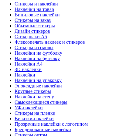
Стикеры и наклейки
Наклейки на товар
Виниловые наклейки
Стикеры на заказ
Объемные стикеры
Дизайн стикеров
Стикерпаки А5
Флексопечать наклеек и стикеров
Стикеры из смолы
Наклейки на футболку
Наклейки на бутылку
Наклейки А4
3D наклейки
Наклейки
Наклейки на упаковку
Эпоксидные наклейки
Круглые стикеры
Наклейки на стену
Самоклеющиеся стикеры
УФ-наклейки
Стикеры на пленке
Визитки-наклейки
Прозрачные наклейки с логотипом
Брендированные наклейки
Стикеры оптом