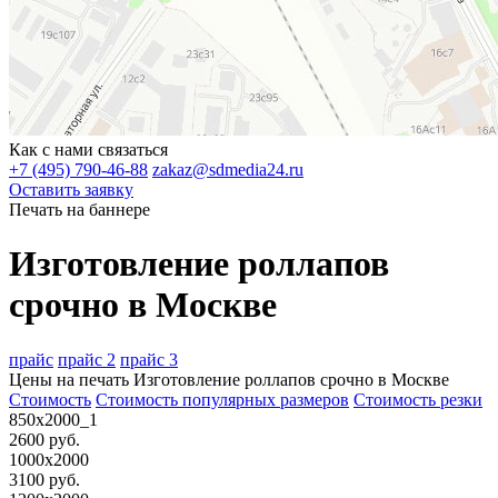
Как с нами связаться
+7 (495) 790-46-88
zakaz@sdmedia24.ru
Оставить заявку
Печать на баннере
Изготовление роллапов
срочно в Москве
прайс
прайс 2
прайс 3
Цены на печать
Изготовление роллапов срочно в Москве
Стоимость
Стоимость популярных размеров
Стоимость резки
850х2000_1
2600 руб.
1000х2000
3100 руб.