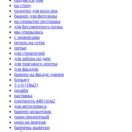
продается дом
на стену
полотно для ролл апа
баннер для фотозоны
на открытие ресторана
для Бессмертного полка
мы открылись
с люверсами
печать на сетке
литые
для строителей
для забора на даче
для торгового центра
для фасадов
баннер на фасаде здания
блэкаут
3 х 6 (18м2)
дизайн
растяжка
плотность 440 гр/м2
для автосервиса
баннер штакетник
транслюцентный
цена на монтаж
баннеры вывески