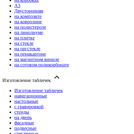
на коробках
А3
Двусторонняя
на композите
на ковролине
на полистероле
на линолиуме
на плитке
на стекле
на оргстекле
на пенакартоне
на магнитном виниле
на сотовом поликорбонате
Изготовление табличек
Изготовление табличек
навигационные
настольные
с гравировкой
стенды
на дверь
фасадные
подвесные
стеклянные