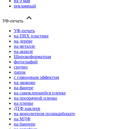
на 9 мая
рекламный
УФ-печать
УФ-печать
на ПВХ пластике
на дереве
на металле
на акриле
Широкоформатная
фотографий
срочно
папок
с глянцевым эффектом
на экокоже
на фанере
на самоклеющейся пленке
на прозрачной пленке
на пленке
ДТФ наклеек
на монолитном поликарбонате
на МДФ
на баннере