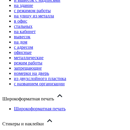
и вывесок с надписями
на здание
с режимом работы
на улицу из металла
в офис
стальных
на кабинет
вывесок
на дом
с адресом
офисные
металлические
режим работы
запрещающие
номерки на дверь
из двухслойного пластика
с названием организации
Широкоформатная печать
Широкоформатная печать
Стикеры и наклейки