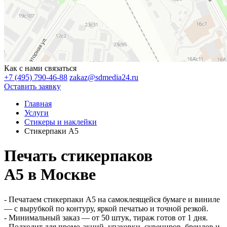
Как с нами связаться
+7 (495) 790-46-88
zakaz@sdmedia24.ru
Оставить заявку
Главная
Услуги
Стикеры и наклейки
Стикерпаки А5
Печать стикерпаков
A5 в Москве
- Печатаем стикерпаки А5 на самоклеящейся бумаге и виниле
— с вырубкой по контуру, яркой печатью и точной резкой.
- Минимальный заказ — от 50 штук, тираж готов от 1 дня.
- Подходит для промо-акций, упаковки, сувениров, брендов и