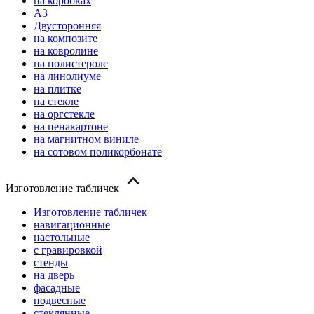
на коробках
А3
Двусторонняя
на композите
на ковролине
на полистероле
на линолиуме
на плитке
на стекле
на оргстекле
на пенакартоне
на магнитном виниле
на сотовом поликорбонате
Изготовление табличек
Изготовление табличек
навигационные
настольные
с гравировкой
стенды
на дверь
фасадные
подвесные
стеклянные