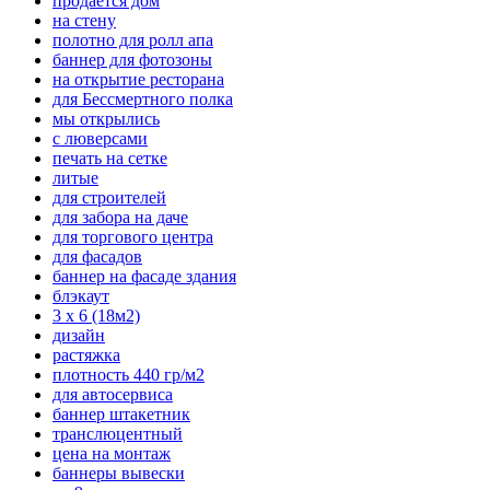
продается дом
на стену
полотно для ролл апа
баннер для фотозоны
на открытие ресторана
для Бессмертного полка
мы открылись
с люверсами
печать на сетке
литые
для строителей
для забора на даче
для торгового центра
для фасадов
баннер на фасаде здания
блэкаут
3 х 6 (18м2)
дизайн
растяжка
плотность 440 гр/м2
для автосервиса
баннер штакетник
транслюцентный
цена на монтаж
баннеры вывески