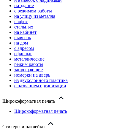
и вывесок с надписями
на здание
с режимом работы
на улицу из металла
в офис
стальных
на кабинет
вывесок
на дом
с адресом
офисные
металлические
режим работы
запрещающие
номерки на дверь
из двухслойного пластика
с названием организации
Широкоформатная печать
Широкоформатная печать
Стикеры и наклейки