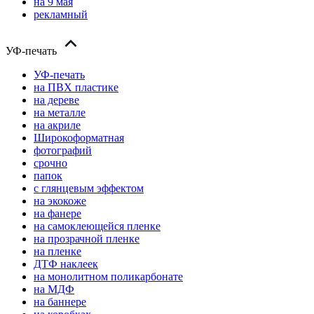
на 9 мая
рекламный
УФ-печать
УФ-печать
на ПВХ пластике
на дереве
на металле
на акриле
Широкоформатная
фотографий
срочно
папок
с глянцевым эффектом
на экокоже
на фанере
на самоклеющейся пленке
на прозрачной пленке
на пленке
ДТФ наклеек
на монолитном поликарбонате
на МДФ
на баннере