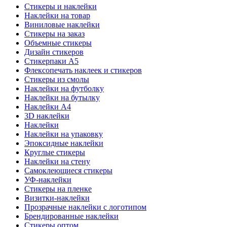
Стикеры и наклейки
Наклейки на товар
Виниловые наклейки
Стикеры на заказ
Объемные стикеры
Дизайн стикеров
Стикерпаки А5
Флексопечать наклеек и стикеров
Стикеры из смолы
Наклейки на футболку
Наклейки на бутылку
Наклейки А4
3D наклейки
Наклейки
Наклейки на упаковку
Эпоксидные наклейки
Круглые стикеры
Наклейки на стену
Самоклеющиеся стикеры
УФ-наклейки
Стикеры на пленке
Визитки-наклейки
Прозрачные наклейки с логотипом
Брендированные наклейки
Стикеры оптом