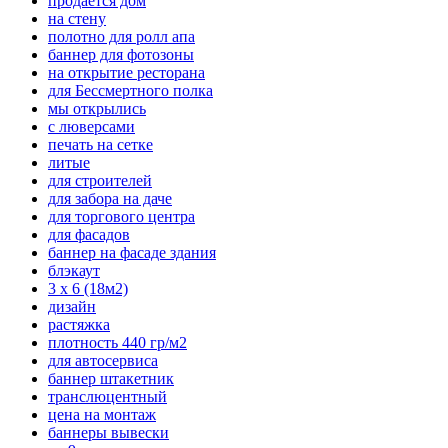
продается дом
на стену
полотно для ролл апа
баннер для фотозоны
на открытие ресторана
для Бессмертного полка
мы открылись
с люверсами
печать на сетке
литые
для строителей
для забора на даче
для торгового центра
для фасадов
баннер на фасаде здания
блэкаут
3 х 6 (18м2)
дизайн
растяжка
плотность 440 гр/м2
для автосервиса
баннер штакетник
транслюцентный
цена на монтаж
баннеры вывески