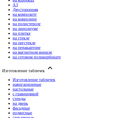
на коробках
А3
Двусторонняя
на композите
на ковролине
на полистероле
на линолиуме
на плитке
на стекле
на оргстекле
на пенакартоне
на магнитном виниле
на сотовом поликорбонате
Изготовление табличек
Изготовление табличек
навигационные
настольные
с гравировкой
стенды
на дверь
фасадные
подвесные
стеклянные