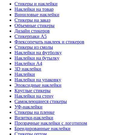
Стикеры и наклейки
Наклейки на товар
Виниловые наклейки
Стикеры на заказ
Объемные стикеры
Дизайн стикеров
Стикерпаки А5
Флексопечать наклеек и стикеров
Стикеры из смолы
Наклейки на футболку
Наклейки на бутылку
Наклейки А4
3D наклейки
Наклейки
Наклейки на упаковку
Эпоксидные наклейки
Круглые стикеры
Наклейки на стену
Самоклеющиеся стикеры
УФ-наклейки
Стикеры на пленке
Визитки-наклейки
Прозрачные наклейки с логотипом
Брендированные наклейки
Стикеры оптом