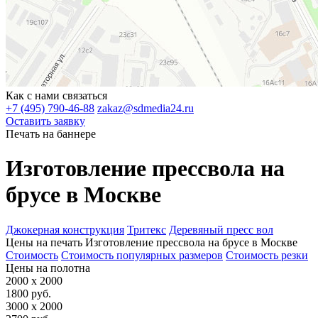
Как с нами связаться
+7 (495) 790-46-88
zakaz@sdmedia24.ru
Оставить заявку
Печать на баннере
Изготовление прессвола на
брусе в Москве
Джокерная конструкция
Тритекс
Деревяный пресс вол
Цены на печать
Изготовление прессвола на брусе в Москве
Стоимость
Стоимость популярных размеров
Стоимость резки
Цены на полотна
2000 х 2000
1800 руб.
3000 х 2000