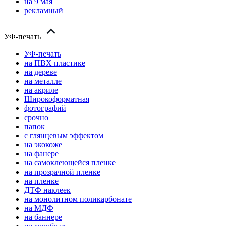
на 9 мая
рекламный
УФ-печать
УФ-печать
на ПВХ пластике
на дереве
на металле
на акриле
Широкоформатная
фотографий
срочно
папок
с глянцевым эффектом
на экокоже
на фанере
на самоклеющейся пленке
на прозрачной пленке
на пленке
ДТФ наклеек
на монолитном поликарбонате
на МДФ
на баннере