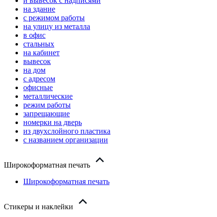
и вывесок с надписями
на здание
с режимом работы
на улицу из металла
в офис
стальных
на кабинет
вывесок
на дом
с адресом
офисные
металлические
режим работы
запрещающие
номерки на дверь
из двухслойного пластика
с названием организации
Широкоформатная печать
Широкоформатная печать
Стикеры и наклейки