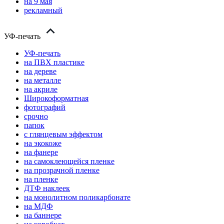
на 9 мая
рекламный
УФ-печать
УФ-печать
на ПВХ пластике
на дереве
на металле
на акриле
Широкоформатная
фотографий
срочно
папок
с глянцевым эффектом
на экокоже
на фанере
на самоклеющейся пленке
на прозрачной пленке
на пленке
ДТФ наклеек
на монолитном поликарбонате
на МДФ
на баннере