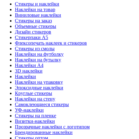
Стикеры и наклейки
Наклейки на товар
Виниловые наклейки
Стикеры на заказ
Объемные стикеры
Дизайн стикеров
Стикерпаки А5
Флексопечать наклеек и стикеров
Стикеры из смолы
Наклейки на футболку
Наклейки на бутылку
Наклейки А4
3D наклейки
Наклейки
Наклейки на упаковку
Эпоксидные наклейки
Круглые стикеры
Наклейки на стену
Самоклеющиеся стикеры
УФ-наклейки
Стикеры на пленке
Визитки-наклейки
Прозрачные наклейки с логотипом
Брендированные наклейки
Стикеры оптом