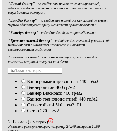
"Литой баннер"
- по свойствам похож на ламинированный,
однако обладает повышенной прочности, подходит для больших и
сверх больших размером.
"БлекБек баннер"
- по свойствам такой же как литой но имеет
черную оборотную сторону, исключает просвечиваемость.
"БлокАут баннер"
- подходит для двухсторонней печати.
"Транслюцентный баннер"
- подойдет для световой рекламы, где
источник света находится за баннером. Обладает
светорассеющим свойством.
"Баннерная сетка"
- сетчатый материал, необходим для
снижении ветровой нагрузки на изделие.
Баннер ламинированный 440 гр/м2
Баннер литой 460 гр/м2
Баннер Blackback 460 гр/м2
Баннер транслюцентный 440 гр/м2
Огнестойкий 510 гр/м2, Г1
Сетка 270 гр/м2
2. Размер (в метрах)
Укажите размер в метрах, например 24,200 метра на 1,500