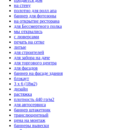
продается дом
на стену
полотно для ролл апа
баннер для фотозоны
на открытие ресторана
для Бессмертного полка
мы открылись
с люверсами
печать на сетке
литые
для строителей
для забора на даче
для торгового центра
для фасадов
баннер на фасаде здания
блэкаут
3 х 6 (18м2)
дизайн
растяжка
плотность 440 гр/м2
для автосервиса
баннер штакетник
транслюцентный
цена на монтаж
баннеры вывески