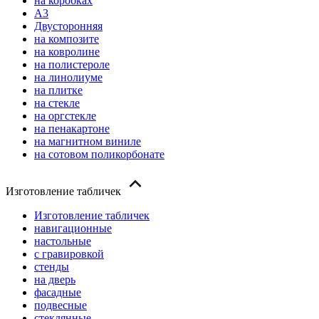
на коробках
А3
Двусторонняя
на композите
на ковролине
на полистероле
на линолиуме
на плитке
на стекле
на оргстекле
на пенакартоне
на магнитном виниле
на сотовом поликорбонате
Изготовление табличек
Изготовление табличек
навигационные
настольные
с гравировкой
стенды
на дверь
фасадные
подвесные
стеклянные