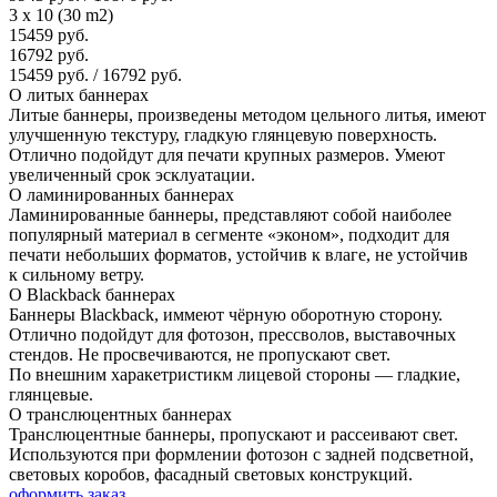
3 x 10 (30 m2)
15459 руб.
16792 руб.
15459 руб. / 16792 руб.
О литых баннерах
Литые баннеры, произведены методом цельного литья, имеют
улучшенную текстуру, гладкую глянцевую поверхность.
Отлично подойдут для печати крупных размеров. Умеют
увеличенный срок эсклуатации.
О ламинированных баннерах
Ламинированные баннеры, представляют собой наиболее
популярный материал в сегменте «эконом», подходит для
печати небольших форматов, уcтойчив к влаге, не устойчив
к сильному ветру.
О Blackback баннерах
Баннеры Blackback, иммеют чёрную оборотную сторону.
Отлично подойдут для фотозон, прессволов, выставочных
стендов. Не просвечиваются, не пропускают свет.
По внешним харакетристикм лицевой стороны — гладкие,
глянцевые.
О транслюцентных баннерах
Транслюцентные баннеры, пропускают и рассеивают свет.
Используются при формлении фотозон с задней подсветной,
световых коробов, фасадный световых конструкций.
оформить заказ