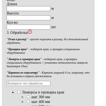
метра.
Длина
м
Высота
м
Кол-во
шт
3. Обработка
"Резка в размер"
- просто порезать в размер, без дополнительной
обработки.
"Проварка края"
- подворот края, и проварка специальным
оборудованием.
"Люверсы и проварка края"
- подворот края, и проварка
специальным оборудованием + установка металлических люверсов
диаметров 10мм.
"Карманы по периметру"
- Карманы шириной 4 см, например, что
бы вставить в карман утяжелитель.
Люверсы и проварка края
шаг 300 мм
шаг 400 мм