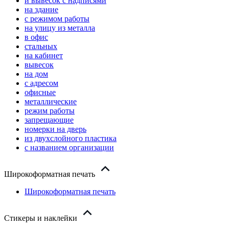
и вывесок с надписями
на здание
с режимом работы
на улицу из металла
в офис
стальных
на кабинет
вывесок
на дом
с адресом
офисные
металлические
режим работы
запрещающие
номерки на дверь
из двухслойного пластика
с названием организации
Широкоформатная печать
Широкоформатная печать
Стикеры и наклейки