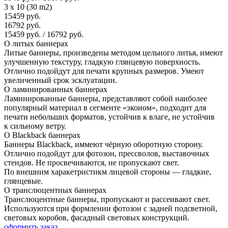
3 x 10 (30 m2)
15459 руб.
16792 руб.
15459 руб. / 16792 руб.
О литых баннерах
Литые баннеры, произведены методом цельного литья, имеют
улучшенную текстуру, гладкую глянцевую поверхность.
Отлично подойдут для печати крупных размеров. Умеют
увеличенный срок эсклуатации.
О ламинированных баннерах
Ламинированные баннеры, представляют собой наиболее
популярный материал в сегменте «эконом», подходит для
печати небольших форматов, уcтойчив к влаге, не устойчив
к сильному ветру.
О Blackback баннерах
Баннеры Blackback, иммеют чёрную оборотную сторону.
Отлично подойдут для фотозон, прессволов, выставочных
стендов. Не просвечиваются, не пропускают свет.
По внешним харакетристикм лицевой стороны — гладкие,
глянцевые.
О транслюцентных баннерах
Транслюцентные баннеры, пропускают и рассеивают свет.
Используются при формлении фотозон с задней подсветной,
световых коробов, фасадный световых конструкций.
оформить заказ