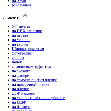
на 9 мая
рекламный
УФ-печать
УФ-печать
на ПВХ пластике
на дереве
на металле
на акриле
Широкоформатная
фотографий
срочно
папок
с глянцевым эффектом
на экокоже
на фанере
на самоклеющейся пленке
на прозрачной пленке
на пленке
ДТФ наклеек
на монолитном поликарбонате
на МДФ
на баннере