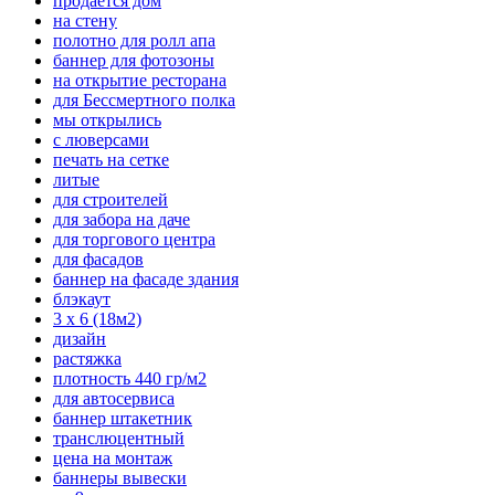
продается дом
на стену
полотно для ролл апа
баннер для фотозоны
на открытие ресторана
для Бессмертного полка
мы открылись
с люверсами
печать на сетке
литые
для строителей
для забора на даче
для торгового центра
для фасадов
баннер на фасаде здания
блэкаут
3 х 6 (18м2)
дизайн
растяжка
плотность 440 гр/м2
для автосервиса
баннер штакетник
транслюцентный
цена на монтаж
баннеры вывески