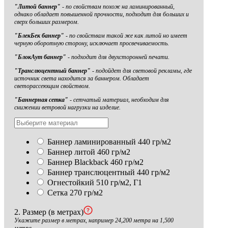
"Литой баннер"
- по свойствам похож на ламинированный,
однако обладает повышенной прочности, подходит для больших и
сверх больших размером.
"БлекБек баннер"
- по свойствам такой же как литой но имеет
черную оборотную сторону, исключает просвечиваемость.
"БлокАут баннер"
- подходит для двухсторонней печати.
"Транслюцентный баннер"
- подойдет для световой рекламы, где
источник света находится за баннером. Обладает
светорассеющим свойством.
"Баннерная сетка"
- сетчатый материал, необходим для
снижении ветровой нагрузки на изделие.
Баннер ламинированный 440 гр/м2
Баннер литой 460 гр/м2
Баннер Blackback 460 гр/м2
Баннер транслюцентный 440 гр/м2
Огнестойкий 510 гр/м2, Г1
Сетка 270 гр/м2
2. Размер (в метрах)
Укажите размер в метрах, например 24,200 метра на 1,500