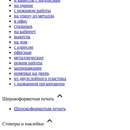
и вывесок с надписями
на здание
с режимом работы
на улицу из металла
в офис
стальных
на кабинет
вывесок
на дом
с адресом
офисные
металлические
режим работы
запрещающие
номерки на дверь
из двухслойного пластика
с названием организации
Широкоформатная печать
Широкоформатная печать
Стикеры и наклейки