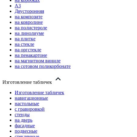
на коробках
А3
Двусторонняя
на композите
на ковролине
на полистероле
на линолиуме
на плитке
на стекле
на оргстекле
на пенакартоне
на магнитном виниле
на сотовом поликорбонате
Изготовление табличек
Изготовление табличек
навигационные
настольные
с гравировкой
стенды
на дверь
фасадные
подвесные
стеклянные