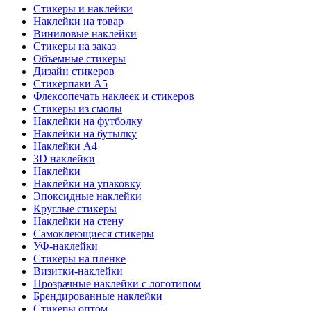
Стикеры и наклейки
Наклейки на товар
Виниловые наклейки
Стикеры на заказ
Объемные стикеры
Дизайн стикеров
Стикерпаки А5
Флексопечать наклеек и стикеров
Стикеры из смолы
Наклейки на футболку
Наклейки на бутылку
Наклейки А4
3D наклейки
Наклейки
Наклейки на упаковку
Эпоксидные наклейки
Круглые стикеры
Наклейки на стену
Самоклеющиеся стикеры
УФ-наклейки
Стикеры на пленке
Визитки-наклейки
Прозрачные наклейки с логотипом
Брендированные наклейки
Стикеры оптом