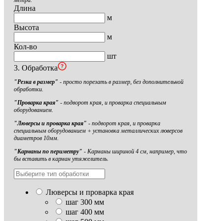
метра.
Длина
м
Высота
м
Кол-во
шт
3. Обработка
"Резка в размер"
- просто порезать в размер, без дополнительной
обработки.
"Проварка края"
- подворот края, и проварка специальным
оборудованием.
"Люверсы и проварка края"
- подворот края, и проварка
специальным оборудованием + установка металлических люверсов
диаметров 10мм.
"Карманы по периметру"
- Карманы шириной 4 см, например, что
бы вставить в карман утяжелитель.
Люверсы и проварка края
шаг 300 мм
шаг 400 мм